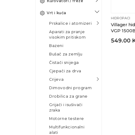
Kultivatori / freze
Vrt i kuća
HIDROPACI
Prskalice i atomizeri
Villager h
VGP 1500
Aparati za pranje
visokim pritiskom
549.00 
Bazeni
Bušač za zemlju
Čistači snijega
Cjepači za drva
Crijeva
Dimovodni program
Drobilica za grane
Grijači i isušivači
zraka
Motorne testere
Multifunkcionalni
alati