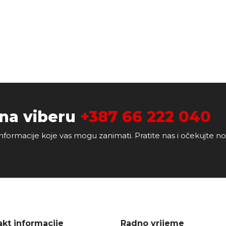
 na viberu
+387 66 222 040
nformacije koje vas mogu zanimati. Pratite nas i očekujte n
kt informacije
Radno vrijeme