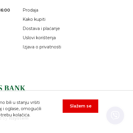
16:00
Prodaja
Kako kupiti
Dostava i plaćanje
Uslovi korištenja
Izjava o privatnosti
bili u stanju vršiti
Slažem se
j i oglase, omogućili
trebu kolačića.
d by
itsystem