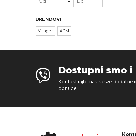
-
BRENDOVI
Villager
AGM
Dostupni smo i
Kontaktirajte nas za sve dodatne i
ponude.
Konta