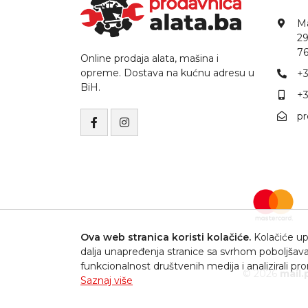
Ma
29
76
Online prodaja alata, mašina i
opreme. Dostava na kućnu adresu u
+3
BiH.
+3
p
Ova web stranica koristi kolačiće.
Kolačiće upo
dalja unapređenja stranice sa svrhom poboljšava
funkcionalnost društvenih medija i analizirali p
© 2026
mail.
Saznaj više