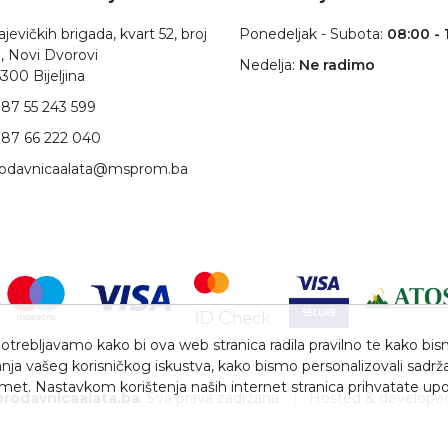
jevičkih brigada, kvart 52, broj
Ponedeljak - Subota:
08:00 - 
, Novi Dvorovi
Nedelja:
Ne radimo
300 Bijeljina
87 55 243 599
87 66 222 040
rodavnicaalata@msprom.ba
trebljavamo kako bi ova web stranica radila pravilno te kako bismo 
nja vašeg korisničkog iskustva, kako bismo personalizovali sadrža
romet. Nastavkom korištenja naših internet stranica prihvatate upo
prodavnicaalata.ba
. Sva prava zadržana.
|
Hosted & develope