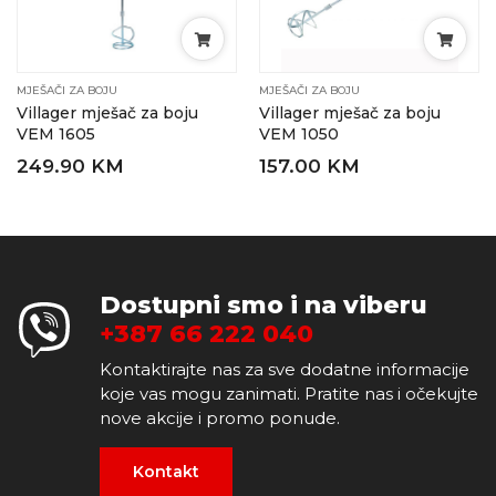
MJEŠAČI ZA BOJU
MJEŠAČI ZA BOJU
Villager mješač za boju
Villager mješač za boju
VEM 1605
VEM 1050
249.90 KM
157.00 KM
Dostupni smo i na viberu
+387 66 222 040
Kontaktirajte nas za sve dodatne informacije
koje vas mogu zanimati. Pratite nas i očekujte
nove akcije i promo ponude.
Kontakt