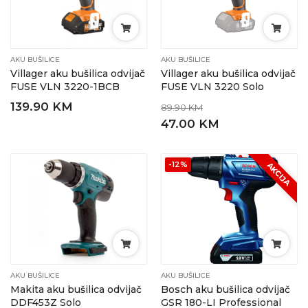
AKU BUŠILICE
AKU BUŠILICE
Villager aku bušilica odvijač
Villager aku bušilica odvijač
FUSE VLN 3220-1BCB
FUSE VLN 3220 Solo
139.90 KM
89.90 KM
47.00 KM
-12%
AKCIJA
AKU BUŠILICE
AKU BUŠILICE
Makita aku bušilica odvijač
Bosch aku bušilica odvijač
DDF453Z Solo
GSR 180-LI Professional