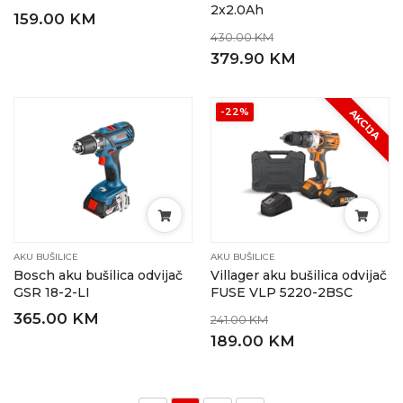
2x2.0Ah
159.00 KM
430.00 KM
379.90 KM
-22%
AKCIJA
AKU BUŠILICE
AKU BUŠILICE
Bosch aku bušilica odvijač
Villager aku bušilica odvijač
GSR 18-2-LI
FUSE VLP 5220-2BSC
365.00 KM
241.00 KM
189.00 KM