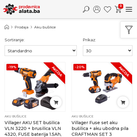
0
Prodaja
Aku bušilice
Sortiranje:
Prikaz:
-19%
-20%
AKCIJA
AKCIJA
AKU BUŠILICE
AKU BUŠILICE
Villager AKU SET bušilica
Villager Fuse set aku
VLN 3220 + brusilica VLN
bušilica + aku ubodna pila
4320, FUSE baterija 1.5Ah,
CRAFTMAN SET 3