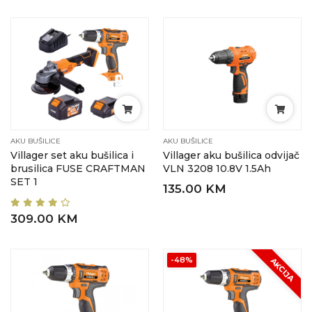
AKU BUŠILICE
AKU BUŠILICE
Villager set aku bušilica i
Villager aku bušilica odvijač
brusilica FUSE CRAFTMAN
VLN 3208 10.8V 1.5Ah
SET 1
135.00 KM
309.00 KM
-48%
AKCIJA