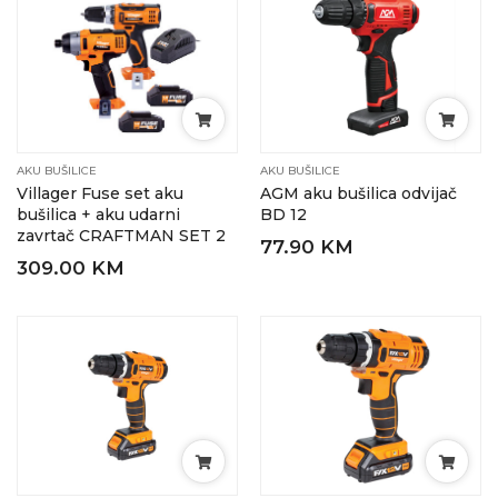
AKU BUŠILICE
AKU BUŠILICE
Villager Fuse set aku
AGM aku bušilica odvijač
bušilica + aku udarni
BD 12
zavrtač CRAFTMAN SET 2
77.90 KM
309.00 KM