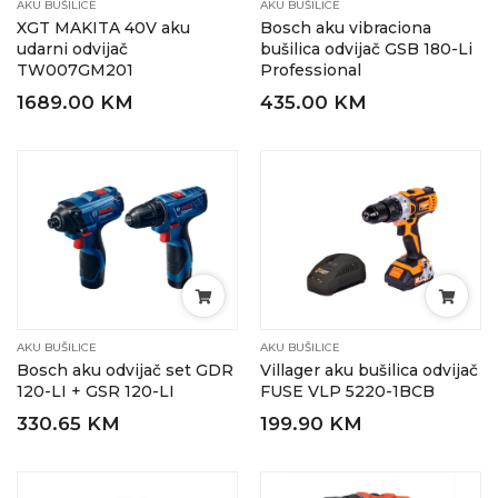
AKU BUŠILICE
AKU BUŠILICE
XGT MAKITA 40V aku
Bosch aku vibraciona
udarni odvijač
bušilica odvijač GSB 180-Li
TW007GM201
Professional
1689.00 KM
435.00 KM
AKU BUŠILICE
AKU BUŠILICE
Bosch aku odvijač set GDR
Villager aku bušilica odvijač
120-LI + GSR 120-LI
FUSE VLP 5220-1BCB
330.65 KM
199.90 KM