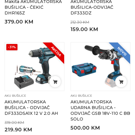
Makita AKUMULATORSKA
AKUMULATORSKA
BUŠILICA - ČEKIĆ
BUŠILICA-ODVIJAČ
DHR165Z
DF333DZ
379.00 KM
212.30 KM
159.00 KM
-31%
AKCIJA
NOVO
AKU BUŠILICE
AKU BUŠILICE
AKUMULATORSKA
AKUMULATORSKA
BUŠILICA - ODVIJAČ
UDARNA BUŠILICA -
DF333DSA1X 12 V 2.0 AH
ODVIJAČ GSB 18V-110 C BB
SOLO
319.00 KM
500.00 KM
219.90 KM