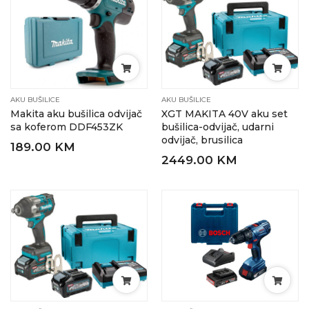
AKU BUŠILICE
AKU BUŠILICE
Makita aku bušilica odvijač
XGT MAKITA 40V aku set
sa koferom DDF453ZK
bušilica-odvijač, udarni
odvijač, brusilica
189.00 KM
2449.00 KM