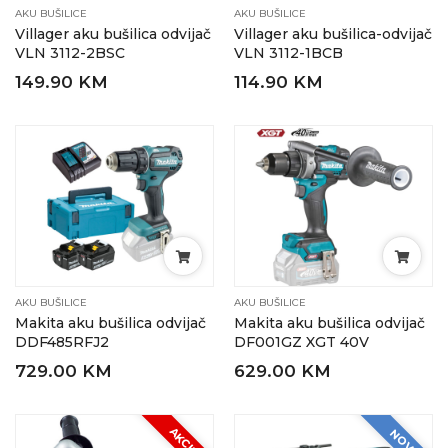
AKU BUŠILICE
AKU BUŠILICE
Villager aku bušilica odvijač
Villager aku bušilica-odvijač
VLN 3112-2BSC
VLN 3112-1BCB
149.90 KM
114.90 KM
AKU BUŠILICE
AKU BUŠILICE
Makita aku bušilica odvijač
Makita aku bušilica odvijač
DDF485RFJ2
DF001GZ XGT 40V
729.00 KM
629.00 KM
AKCIJA
NOVO