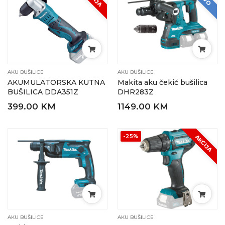
AKU BUŠILICE
AKU BUŠILICE
AKUMULATORSKA KUTNA
Makita aku čekić bušilica
BUŠILICA DDA351Z
DHR283Z
399.00 KM
1149.00 KM
-25%
AKCIJA
AKU BUŠILICE
AKU BUŠILICE