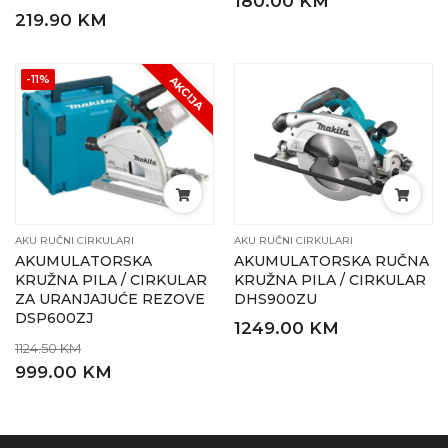
180.00 KM
219.90 KM
-11%
AKCIJA
AKU RUČNI CIRKULARI
AKU RUČNI CIRKULARI
AKUMULATORSKA
AKUMULATORSKA RUČNA
KRUŽNA PILA / CIRKULAR
KRUŽNA PILA / CIRKULAR
ZA URANJAJUĆE REZOVE
DHS900ZU
DSP600ZJ
1249.00 KM
1124.50 KM
999.00 KM