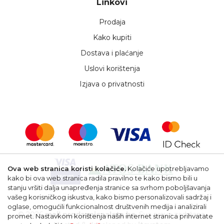
Linkovi
Prodaja
Kako kupiti
Dostava i plaćanje
Uslovi korištenja
Izjava o privatnosti
Ova web stranica koristi kolačiće.
Kolačiće upotrebljavamo
kako bi ova web stranica radila pravilno te kako bismo bili u
stanju vršiti dalja unapređenja stranice sa svrhom poboljšavanja
vašeg korisničkog iskustva, kako bismo personalizovali sadržaj i
oglase, omogućili funkcionalnost društvenih medija i analizirali
© 2026
mail.prodavnicaalata.ba
. Sva prava zadržana.
promet. Nastavkom korištenja naših internet stranica prihvatate