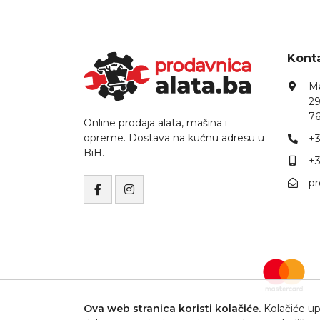
Konta
Ma
29
76
Online prodaja alata, mašina i
opreme. Dostava na kućnu adresu u
+3
BiH.
+3
p
Ova web stranica koristi kolačiće.
Kolačiće upo