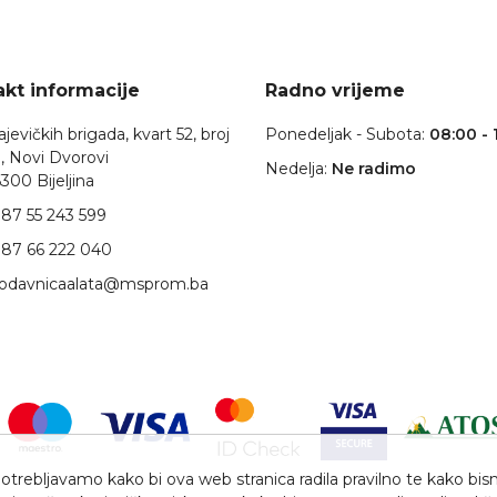
kt informacije
Radno vrijeme
jevičkih brigada, kvart 52, broj
Ponedeljak - Subota:
08:00 - 
, Novi Dvorovi
Nedelja:
Ne radimo
300 Bijeljina
87 55 243 599
87 66 222 040
rodavnicaalata@msprom.ba
trebljavamo kako bi ova web stranica radila pravilno te kako bismo 