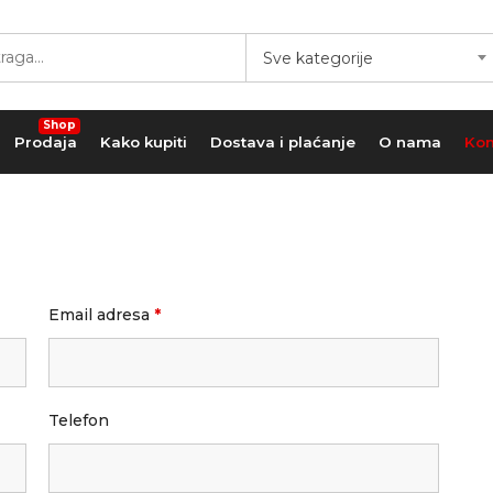
Sve kategorije
Shop
Prodaja
Kako kupiti
Dostava i plaćanje
O nama
Kon
Email adresa
*
Telefon