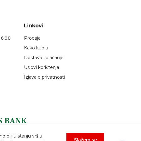
Linkovi
16:00
Prodaja
Kako kupiti
Dostava i plaćanje
Uslovi korištenja
Izjava o privatnosti
bili u stanju vršiti
Slažem se