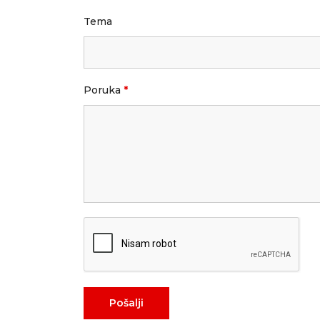
Tema
Poruka
*
Pošalji