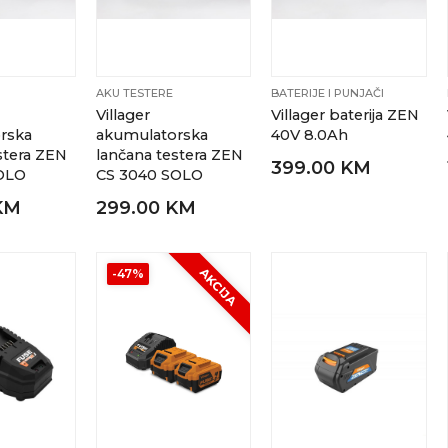
AKU TESTERE
BATERIJE I PUNJAČI
Villager
Villager baterija ZEN
rska
akumulatorska
40V 8.0Ah
stera ZEN
lančana testera ZEN
399.00 KM
OLO
CS 3040 SOLO
KM
299.00 KM
AKCIJA
-47%