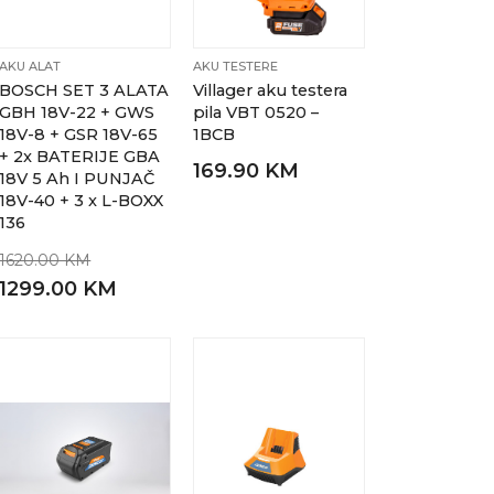
AKU ALAT
AKU TESTERE
BOSCH SET 3 ALATA
Villager aku testera
GBH 18V-22 + GWS
pila VBT 0520 –
18V-8 + GSR 18V-65
1BCB
+ 2x BATERIJE GBA
169.90 KM
18V 5 Ah I PUNJAČ
18V-40 + 3 x L-BOXX
136
1620.00 KM
1299.00 KM