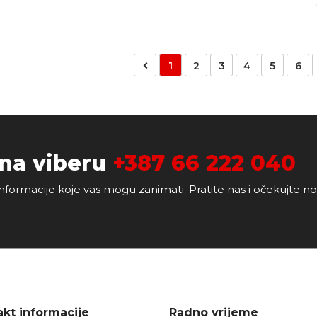
1
2
3
4
5
6
 na viberu
+387 66 222 040
nformacije koje vas mogu zanimati. Pratite nas i očekujte n
kt informacije
Radno vrijeme