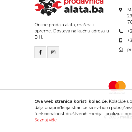
Ma
29
76
Online prodaja alata, mašina i
opreme. Dostava na kućnu adresu u
+3
BiH.
+3
p
Ova web stranica koristi kolačiće.
Kolačiće upo
dalja unapređenja stranice sa svrhom poboljšava
funkcionalnost društvenih medija i analizirali p
© 2026
mail.
Saznaj više