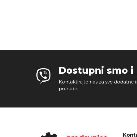
Dostupni smo i
Kontaktirajte nas za sve dodatne i
ponude.
Konta