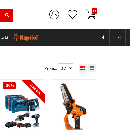
0
takt
Prikaz:
AKCIJA
-20%