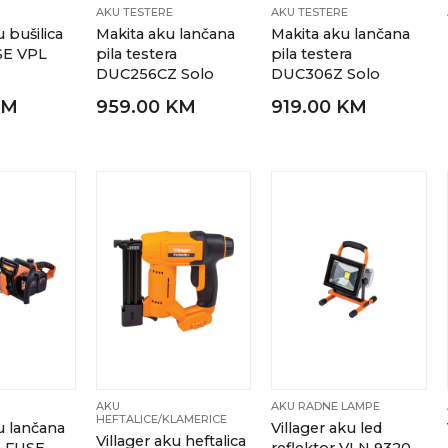
AKU TESTERE
AKU TESTERE
u bušilica
Makita aku lančana
Makita aku lančana
SE VPL
pila testera
pila testera
DUC256CZ Solo
DUC306Z Solo
KM
959.00 KM
919.00 KM
AKU
AKU RADNE LAMPE
HEFTALICE/KLAMERICE
u lančana
Villager aku led
Villager aku heftalica