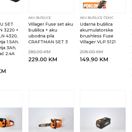
AKU BUŠILICE
AKU BUŠILICE ČEKIĆ
KU SET
Villager Fuse set aku
Udarna bušilica
LN 3220 +
bušilica + aku
akumulatorska
VLN 4320,
ubodna pila
brushless Fuse
ja 1.5Ah,
CRAFTMAN SET 3
Villager VLP 5121
ija 3Ah,
285.00 KM
208.00 KM
ač 2.4A
229.00 KM
149.90 KM
KM