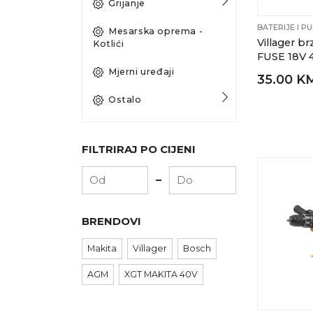
Grijanje
BATERIJE I P
Mesarska oprema -
Villager br
Kotlići
FUSE 18V 
Mjerni uređaji
35.00 K
Ostalo
FILTRIRAJ PO CIJENI
-
BRENDOVI
Makita
Villager
Bosch
AGM
XGT MAKITA 40V