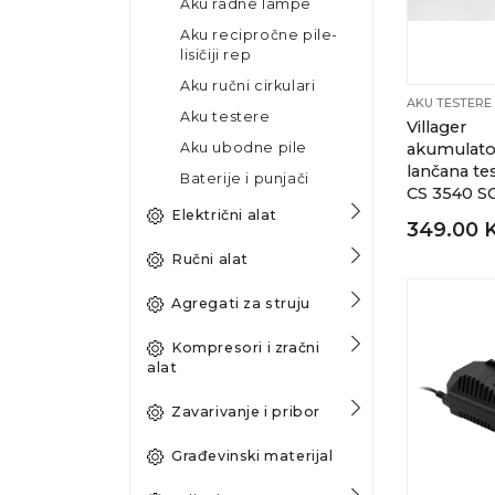
Aku radne lampe
Aku recipročne pile-
lisičiji rep
Aku ručni cirkulari
AKU TESTERE
Aku testere
Villager
Aku ubodne pile
akumulato
lančana te
Baterije i punjači
CS 3540 S
Električni alat
349.00 
Ručni alat
Agregati za struju
Kompresori i zračni
alat
Zavarivanje i pribor
Građevinski materijal