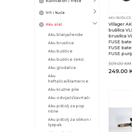
Kultivatori / freze
Vrt i kuća
AKU BUŠILICE
Villager A
Aku alat
bušilica V
Aku blanja/rende
brusilica 
FUSE bateri
Aku brusilice
FUSE bater
Aku bušilice
FUSE punj
Aku bušilice čekić
309.00 KM
Aku glodalice
249.00 
Aku
heftalice/klamerice
Aku kružne pile
Aku odvijači/zavrtači
Aku pištolj za pop
nitne
Aku pištolj za silikon i
lijepak