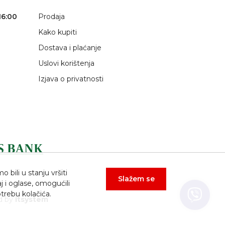
16:00
Prodaja
Kako kupiti
Dostava i plaćanje
Uslovi korištenja
Izjava o privatnosti
bili u stanju vršiti
Slažem se
j i oglase, omogućili
trebu kolačića.
d by
itsystem