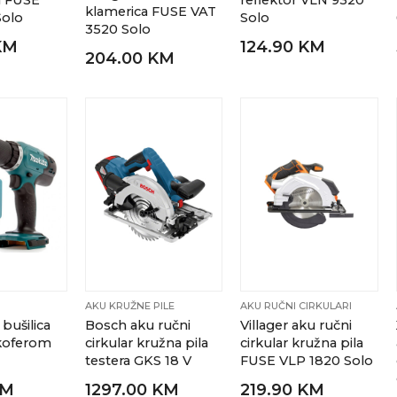
ra FUSE
reflektor VLN 9320
klamerica FUSE VAT
Solo
Solo
3520 Solo
KM
124.90 KM
204.00 KM
AKU KRUŽNE PILE
AKU RUČNI CIRKULARI
bušilica
Bosch aku ručni
Villager aku ručni
 koferom
cirkular kružna pila
cirkular kružna pila
testera GKS 18 V
FUSE VLP 1820 Solo
KM
1297.00 KM
219.90 KM