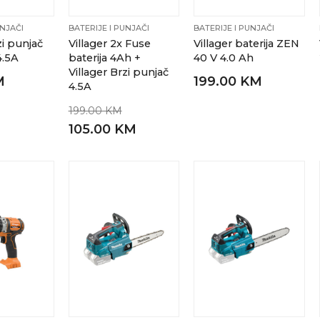
UNJAČI
BATERIJE I PUNJAČI
BATERIJE I PUNJAČI
zi punjač
Villager 2x Fuse
Villager baterija ZEN
4.5A
baterija 4Ah +
40 V 4.0 Ah
Villager Brzi punjač
M
199.00 KM
4.5A
199.00 KM
105.00 KM