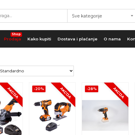
Sve kategorije
Shop
Prodaja
Kako kupiti
Dostava i plaćanje
O nama
Kon
AKCIJA
AKCIJA
AKCIJA
-20%
-28%