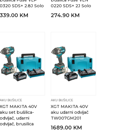
bušilica Fuse VLP
bušilica Fuse VLN
0320 SDS+ 2.8J Solo
0220 SDS+ 2J Solo
339.00 KM
274.90 KM
AKU BUŠILICE
AKU BUŠILICE
XGT MAKITA 40V
XGT MAKITA 40V
aku set bušilica-
aku udarni odvijač
odvijač, udarni
TW007GM201
odvijač, brusilica
1689.00 KM