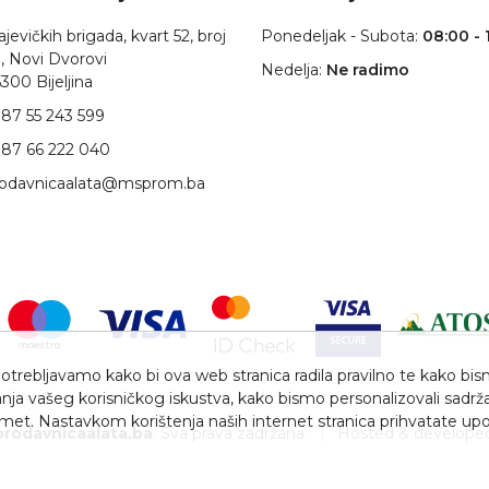
jevičkih brigada, kvart 52, broj
Ponedeljak - Subota:
08:00 - 
, Novi Dvorovi
Nedelja:
Ne radimo
300 Bijeljina
87 55 243 599
87 66 222 040
rodavnicaalata@msprom.ba
trebljavamo kako bi ova web stranica radila pravilno te kako bismo 
nja vašeg korisničkog iskustva, kako bismo personalizovali sadrža
romet. Nastavkom korištenja naših internet stranica prihvatate upo
prodavnicaalata.ba
. Sva prava zadržana.
|
Hosted & develope