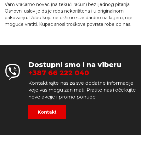
Vam vraćamo novac (na tekući račun) bez ijednog pitanja.
Osnovni uslov je da je roba nekorištena i u originalnom
pakovanju. Robu koju ne držimo standardno na lageru, nije
moguće vratiti. Kupac snosi troškove povrata robe do nas.
Dostupni smo i na viberu
+387 66 222 040
Kontaktirajte nas za sve dodatne informacije
koje vas mogu zanimati. Pratite nas i očekujte
nove akcije i promo ponude.
Kontakt