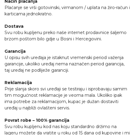
Način plaćanja
Plaćanje se vrši gotovinski, virmanom / uplata na žiro-račun i
karticama jednokratno.
Dostava
Svu robu kupljenu preko naše internet prodavnice šaljemo
brzom poštom bilo gdje u Bosni i Hercegovini.
Garancija
U opisu svih uređaja je istaknut vremenski period važenja
garancije, ukoliko uređaj nema naznačen period garancija,
taj uređaj ne podliježe garanciji.
Reklamacija
Prije slanja skoro svi uređaji se testiraju i isprobavaju samim
tim mogućnost reklamacije je veoma mala. Ukoliko ipak
ima potrebe za reklamacijom, kupac je dužan dostaviti
uređaj u najbliži ovlašteni servis.
Povrat robe – 100% garancija
Svu robu kupljenu kod nas koju standardno držimo na
lageru možete da vratite u roku od 15 dana od kupovine i mi