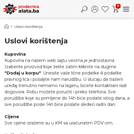
0
Uslovi korištenja
Uslovi korištenja
Kupovina
Kupovina na našem web sajtu veoma je jednostavna.
Izaberite proizvod koje želite zatim kliknite na dugme
"Dodaj u korpu"
. Unesite vaše lične podatke ili podatke
pravnog lica i pošaljite nam narudžbu. U slučaju da traženi
uređaj trenutno nemamo na lageru, bićete kontaktrani radi
dogovora. Robu možete poručiti i preko telefona. Sve
porudžbe koje su primljene do 14h biće poslate istog dana, a
sve porudžbe posle 14h biće poslate sledeći radni dan.
Cijene
Sve cijene izražene su u KM sa uračunatim PDV-om.