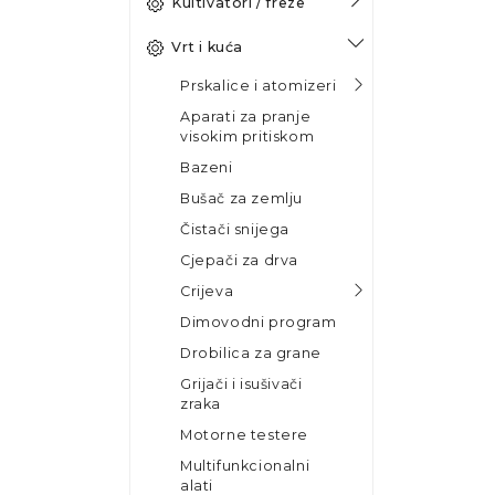
Kultivatori / freze
Vrt i kuća
Prskalice i atomizeri
Aparati za pranje
visokim pritiskom
Bazeni
Bušač za zemlju
Čistači snijega
Cjepači za drva
Crijeva
Dimovodni program
Drobilica za grane
Grijači i isušivači
zraka
Motorne testere
Multifunkcionalni
alati