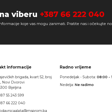
 na viberu
+387 66 222 040
nformacije koje vas mogu zanimati. Pratite nas i očekujte n
kt informacije
Radno vrijeme
jevičkih brigada, kvart 52, broj
Ponedeljak - Subota:
08:00 - 
, Novi Dvorovi
Nedelja:
Ne radimo
300 Bijeljina
87 55 243 599
87 66 222 040
rodavnicaalata@msprom.ba