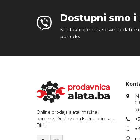
Dostupni smo i
Kontaktirajte nas za sve dodatne i
ponude.
Konta
Ma
29
76
Online prodaja alata, mašina i
opreme. Dostava na kućnu adresu u
+3
BiH.
+3
p