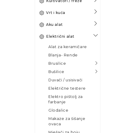
Kultivatori / freze
Vrt i kuća
Aku alat
Električni alat
Alat za keramičare
Blanja- Rende
Brusilice
Bušilice
Duvači / usisivači
Električne testere
Elektro pištolj za
farbanje
Glodalice
Makaze za šišanje
ovaca
Mješači za boju