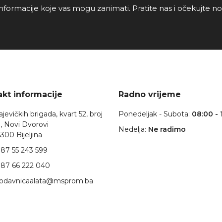
nformacije koje vas mogu zanimati. Pratite nas i očekujte n
kt informacije
Radno vrijeme
jevičkih brigada, kvart 52, broj
Ponedeljak - Subota:
08:00 - 
, Novi Dvorovi
Nedelja:
Ne radimo
300 Bijeljina
87 55 243 599
87 66 222 040
rodavnicaalata@msprom.ba