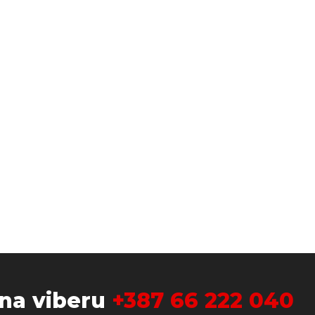
 na viberu
+387 66 222 040