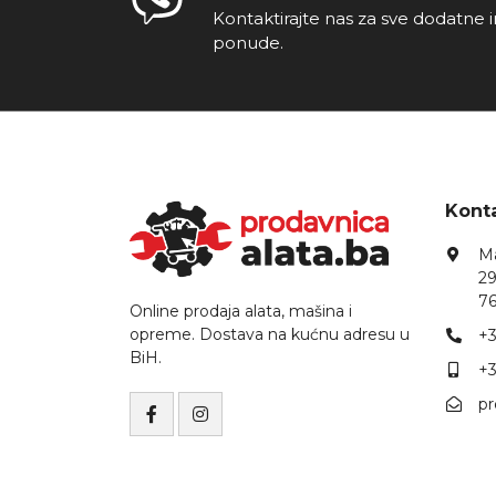
Kontaktirajte nas za sve dodatne i
ponude.
Konta
Ma
29
76
Online prodaja alata, mašina i
opreme. Dostava na kućnu adresu u
+3
BiH.
+3
p