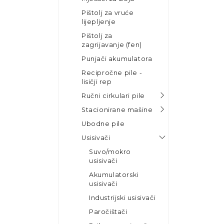
Pištolj za vruće
lijepljenje
Pištolj za
zagrijavanje (fen)
Punjači akumulatora
Recipročne pile -
lisičji rep
Ručni cirkulari pile
Stacionirane mašine
Ubodne pile
Usisivači
Suvo/mokro
usisivači
Akumulatorski
usisivači
Industrijski usisivači
Paročištači