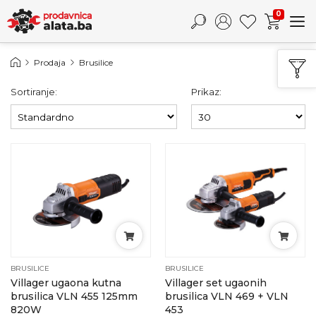
0
Prodaja
Brusilice
Sortiranje:
Prikaz:
BRUSILICE
BRUSILICE
Villager ugaona kutna
Villager set ugaonih
brusilica VLN 455 125mm
brusilica VLN 469 + VLN
820W
453