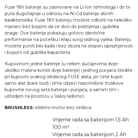
Fuse 18V baterije su zasnovane na Li-Ion tehnologiji i do tri
puta dugotrajnije u odnosu na Ni-Cd baterije sličnih
karakteristika. Fuse 18V bateriju možete odložiti na nekoliko
mjeseci bez bojazni da će doći do pražnjenja i gubitka
snage. Ove baterije pokazuju gotovo identične
performanse na početku i kraju svog radnog vijeka. Bateriju
možete puniti bilo kada i bez obzira na stepen ispražnjenosti
i bojazni od gubitka kapaciteta.
Kupovinom jedne baterije (u nekim slučajevima dvije-
ukoliko mašina koristi dvije baterije) i jednog punjača štedite
pri kupovini svakog sledećeg FUSE alata, jer ćete kupiti
samo alat (bare tool) i time izbjeći nepotrebne troškove
kupovine novog seta baterije i punjača, a samim tim i
uštedjeti na prostoru u Vašoj radionici.
BRUSHLESS:
elektro-motor bez četkica
Vrijeme rada sa baterijom 1,5 Ah
100 m²
Vrijeme rada sa baterijom 2 Ah