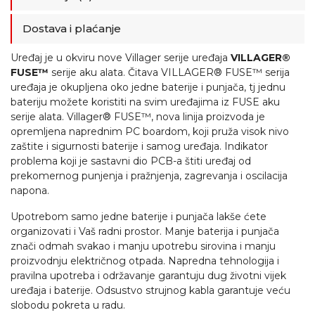
Dostava i plaćanje
Uređaj je u okviru nove Villager serije uređaja
VILLAGER®
FUSE™
serije aku alata. Čitava VILLAGER® FUSE™ serija
uređaja je okupljena oko jedne baterije i punjača, tj jednu
bateriju možete koristiti na svim uređajima iz FUSE aku
serije alata. Villager® FUSE™, nova linija proizvoda je
opremljena naprednim PC boardom, koji pruža visok nivo
zaštite i sigurnosti baterije i samog uređaja. Indikator
problema koji je sastavni dio PCB-a štiti uređaj od
prekomernog punjenja i pražnjenja, zagrevanja i oscilacija
napona.
Upotrebom samo jedne baterije i punjača lakše ćete
organizovati i Vaš radni prostor. Manje baterija i punjača
znači odmah svakao i manju upotrebu sirovina i manju
proizvodnju električnog otpada. Napredna tehnologija i
pravilna upotreba i održavanje garantuju dug životni vijek
uređaja i baterije. Odsustvo strujnog kabla garantuje veću
slobodu pokreta u radu.